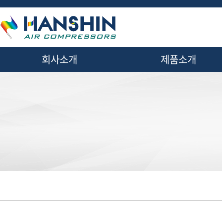
메
본
뉴
문
바
으
로
로
가
바
기
로
회사소개
제품소개
가
기
· 인사말
· 공기압축기
- 왕복동
· 회사연혁
- 스크류
· 오시는길
- 스크롤
· 조직도
· 부대설비
- 드라이어
- 애프터쿨러
- 에어탱크
- 에어필터